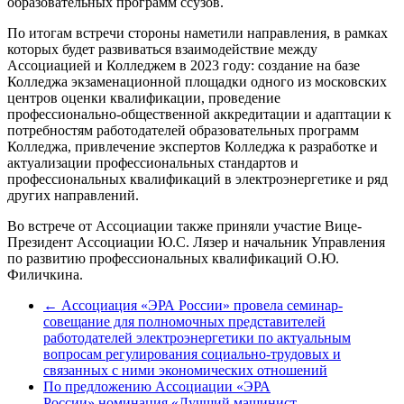
образовательных программ ссузов.
По итогам встречи стороны наметили направления, в рамках
которых будет развиваться взаимодействие между
Ассоциацией и Колледжем в 2023 году: создание на базе
Колледжа экзаменационной площадки одного из московских
центров оценки квалификации, проведение
профессионально-общественной аккредитации и адаптации к
потребностям работодателей образовательных программ
Колледжа, привлечение экспертов Колледжа к разработке и
актуализации профессиональных стандартов и
профессиональных квалификаций в электроэнергетике и ряд
других направлений.
Во встрече от Ассоциации также приняли участие Вице-
Президент Ассоциации Ю.С. Лязер и начальник Управления
по развитию профессиональных квалификаций О.Ю.
Филичкина.
←
Ассоциация «ЭРА России» провела семинар-
совещание для полномочных представителей
работодателей электроэнергетики по актуальным
вопросам регулирования социально-трудовых и
связанных с ними экономических отношений
По предложению Ассоциации «ЭРА
России» номинация «Лучший машинист