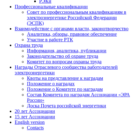
РЭКи
Профессиональные квалификации
Совет по профессиональным квалификациям в
электроэнергетике Российской Федерации
(ЭСПК)
Взаимодействие с органами власти, законотворчество
Аналитика, обзоры, правовое обеспечение
Участие в работе РТК
Охрана труда
Информация, аналитика, публикации
Законодательство об охране труда
Комитет по вопросам охраны труда
Награды Отраслевого сообщества работодателей
электроэнергетики
Квоты на представление к наградам
Положение о наградах
Положение о Комитете по наградам
Состав Комитета по наградам Ассоциации «ЭРА
России»
Доска Почета российской энергетики
20 лет Ассоциации
15 лет Ассоциации
English version
Contacts