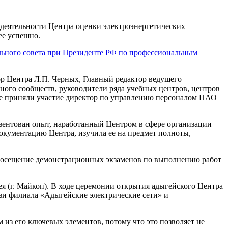
деятельности Центра оценки электроэнергетических
ее успешно.
льного совета при Президенте РФ по профессиональным
р Центра Л.П. Черных, Главный редактор ведущего
ного сообществ, руководители ряда учебных центров, центров
 приняли участие директор по управлению персоналом ПАО
езентован опыт, наработанный Центром в сфере организации
окументацию Центра, изучила ее на предмет полноты,
е посещение демонстрационных экзаменов по выполнению работ
 (г. Майкоп). В ходе церемонии открытия адыгейского Центра
зи филиала «Адыгейские электрические сети» и
из его ключевых элементов, потому что это позволяет не