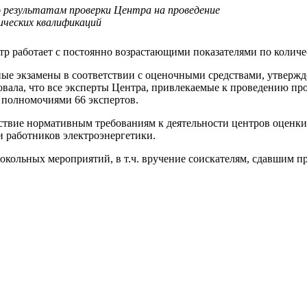
 результатам проверки Центра на проведение
ических квалификаций
нтр работает с постоянно возрастающими показателями по коли
ные экзамены в соответствии с оценочными средствами, утверж
овала, что все эксперты Центра, привлекаемые к проведению пр
 полномочиями 66 экспертов.
етствие нормативным требованиям к деятельности центров оценк
 работников электроэнергетики.
окольных мероприятий, в т.ч. вручение соискателям, сдавшим п