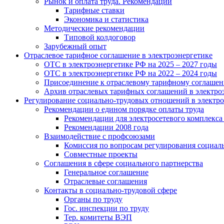
Рынок и оплата труда. Рекомендации
Тарифные ставки
Экономика и статистика
Методические рекомендации
Типовой колдоговор
Зарубежный опыт
Отраслевое тарифное соглашение в электроэнергетике
ОТС в электроэнергетике РФ на 2025 – 2027 годы
ОТС в электроэнергетике РФ на 2022 – 2024 годы
Присоединение к отраслевому тарифному соглашен
Архив отраслевых тарифных соглашений в электро
Регулирование социально-трудовых отношений в электро
Рекомендации о едином порядке оплаты труда
Рекомендации для электросетевого комплекса
Рекомендации 2008 года
Взаимодействие с профсоюзами
Комиссия по вопросам регулирования социал
Совместные проекты
Соглашения в сфере социального партнерства
Генеральное соглашение
Отраслевые соглашения
Контакты в социально-трудовой сфере
Органы по труду
Гос. инспекции по труду
Тер. комитеты ВЭП