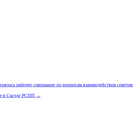
ялось рабочее совещание по вопросам взаимодействия советов
ие в Съезде РСПП
→