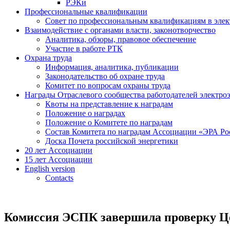
РЭКи
Профессиональные квалификации
Совет по профессиональным квалификациям в эле
Взаимодействие с органами власти, законотворчество
Аналитика, обзоры, правовое обеспечение
Участие в работе РТК
Охрана труда
Информация, аналитика, публикации
Законодательство об охране труда
Комитет по вопросам охраны труда
Награды Отраслевого сообщества работодателей электро
Квоты на представление к наградам
Положение о наградах
Положение о Комитете по наградам
Состав Комитета по наградам Ассоциации «ЭРА Ро
Доска Почета российской энергетики
20 лет Ассоциации
15 лет Ассоциации
English version
Contacts
Комиссия ЭСПК завершила проверку Це