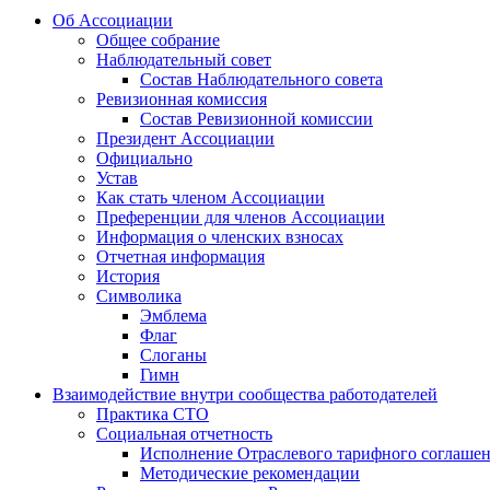
Об Ассоциации
Общее собрание
Наблюдательный совет
Состав Наблюдательного совета
Ревизионная комиссия
Состав Ревизионной комиссии
Президент Ассоциации
Официально
Устав
Как стать членом Ассоциации
Преференции для членов Ассоциации
Информация о членских взносах
Отчетная информация
История
Символика
Эмблема
Флаг
Слоганы
Гимн
Взаимодействие внутри сообщества работодателей
Практика СТО
Социальная отчетность
Исполнение Отраслевого тарифного соглашен
Методические рекомендации