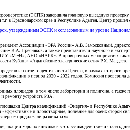
троэнергетике (ЭСПК) завершила плановую выездную проверку 
 т.г. в Краснодарском крае и Республике Адыгея. Центр прошел 
верок, утвержденным ЭСПК и согласованным на уровне Национа
езидент Ассоциации​ «ЭРА России» А.В. Замосковный, директо
ии» В.А. Пресняков, а также представители научного и эксперт
и НИУ «МЭИ», АНО «НАРК». В проверочных мероприятиях также
сети Кубань» «Адыгейские электрические сети» Р.Х. Магдеев.
редставлен отчет о деятельности Центра, в рамках которого пр
алификации в период 2020 – 2022 годов. Комиссия проверила д
лектности.
ционных площадок, в том числе лаборатории и полигона, а такж
и ремонту устройств РЗА.
 площадки Центра квалификаций «Энергия» в Республике Адыгея
«эффективные и плодотворные, полезные для обеих сторон​ свя
энерго» продолжали развиваться».
фикаций хорошо вписалась в это взаимодействие и стала одним 