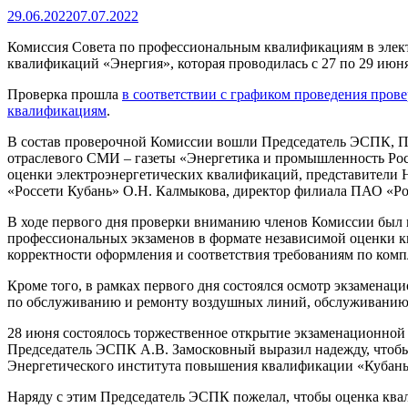
29.06.2022
07.07.2022
Комиссия Совета по профессиональным квалификациям в элек
квалификаций «Энергия», которая проводилась с 27 по 29 июня
Проверка прошла
в соответствии с графиком проведения про
квалификациям
.
В состав проверочной Комиссии вошли Председатель ЭСПК, Пр
отраслевого СМИ – газеты «Энергетика и промышленность Росс
оценки электроэнергетических квалификаций, представител
«Россети Кубань» О.Н. Калмыкова, директор филиала ПАО «Рос
В ходе первого дня проверки вниманию членов Комиссии был п
профессиональных экзаменов в формате независимой оценки кв
корректности оформления и соответствия требованиям по комп
Кроме того, в рамках первого дня состоялся осмотр экзамена
по обслуживанию и ремонту воздушных линий, обслуживанию 
28 июня состоялось торжественное открытие экзаменационной
Председатель ЭСПК А.В. Замосковный выразил надежду, чтобы 
Энергетического института повышения квалификации «Кубань
Наряду с этим Председатель ЭСПК пожелал, чтобы оценка квали