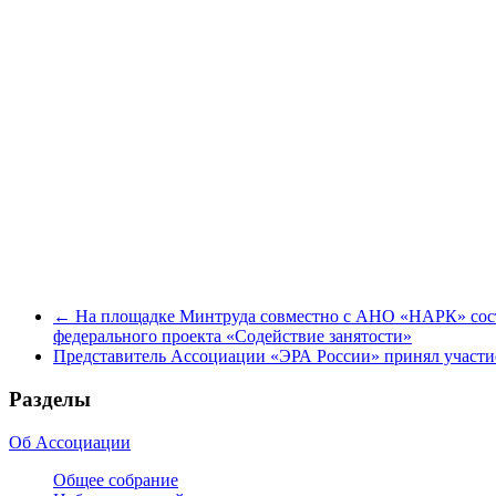
←
На площадке Минтруда совместно с АНО «НАРК» состо
федерального проекта «Содействие занятости»
Представитель Ассоциации «ЭРА России» принял участ
Разделы
Об Ассоциации
Общее собрание