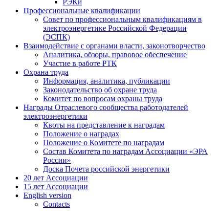
РЭКи
Профессиональные квалификации
Совет по профессиональным квалификациям в
электроэнергетике Российской Федерации
(ЭСПК)
Взаимодействие с органами власти, законотворчество
Аналитика, обзоры, правовое обеспечение
Участие в работе РТК
Охрана труда
Информация, аналитика, публикации
Законодательство об охране труда
Комитет по вопросам охраны труда
Награды Отраслевого сообщества работодателей
электроэнергетики
Квоты на представление к наградам
Положение о наградах
Положение о Комитете по наградам
Состав Комитета по наградам Ассоциации «ЭРА
России»
Доска Почета российской энергетики
20 лет Ассоциации
15 лет Ассоциации
English version
Contacts