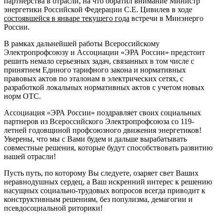
партнерства в отрасли, на что обратил внимание Министр
энергетики Российской Федерации С.Е. Цивилев в ходе
состоявшейся в январе текущего года
встречи в Минэнерго
России.
В рамках дальнейшей работы Всероссийскому
Электропрофсоюзу и Ассоциации «ЭРА России» предстоит
решить немало серьезных задач, связанных в том числе с
принятием Единого тарифного закона и нормативных
правовых актов по эталонам в электрических сетях, с
разработкой локальных нормативных актов с учетом новых
норм ОТС.
Ассоциация «ЭРА России» поздравляет своих социальных
партнеров из Всероссийского Электропрофсоюза со 119-
летней годовщиной профсоюзного движения энергетиков!
Уверены, что мы с Вами будем и дальше вырабатывать
совместные решения, которые будут способствовать развитию
нашей отрасли!
Пусть путь, по которому Вы следуете, озаряет свет Ваших
неравнодушных сердец, а Ваш искренний интерес к решению
насущных социально-трудовых вопросов всегда приводит к
конструктивным решениям, без популизма, демагогии и
псевдосоциальной риторики!