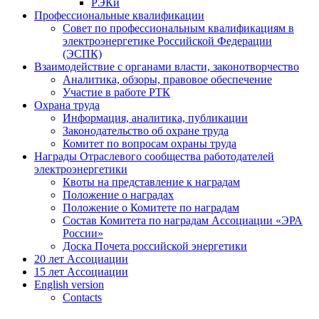
РЭКи
Профессиональные квалификации
Совет по профессиональным квалификациям в
электроэнергетике Российской Федерации
(ЭСПК)
Взаимодействие с органами власти, законотворчество
Аналитика, обзоры, правовое обеспечение
Участие в работе РТК
Охрана труда
Информация, аналитика, публикации
Законодательство об охране труда
Комитет по вопросам охраны труда
Награды Отраслевого сообщества работодателей
электроэнергетики
Квоты на представление к наградам
Положение о наградах
Положение о Комитете по наградам
Состав Комитета по наградам Ассоциации «ЭРА
России»
Доска Почета российской энергетики
20 лет Ассоциации
15 лет Ассоциации
English version
Contacts