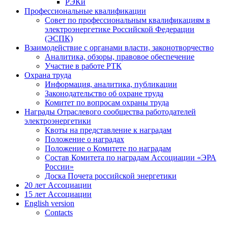
РЭКи
Профессиональные квалификации
Совет по профессиональным квалификациям в
электроэнергетике Российской Федерации
(ЭСПК)
Взаимодействие с органами власти, законотворчество
Аналитика, обзоры, правовое обеспечение
Участие в работе РТК
Охрана труда
Информация, аналитика, публикации
Законодательство об охране труда
Комитет по вопросам охраны труда
Награды Отраслевого сообщества работодателей
электроэнергетики
Квоты на представление к наградам
Положение о наградах
Положение о Комитете по наградам
Состав Комитета по наградам Ассоциации «ЭРА
России»
Доска Почета российской энергетики
20 лет Ассоциации
15 лет Ассоциации
English version
Contacts