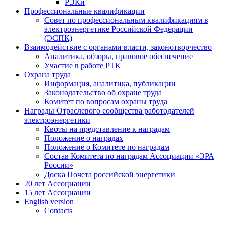
РЭКи
Профессиональные квалификации
Совет по профессиональным квалификациям в
электроэнергетике Российской Федерации
(ЭСПК)
Взаимодействие с органами власти, законотворчество
Аналитика, обзоры, правовое обеспечение
Участие в работе РТК
Охрана труда
Информация, аналитика, публикации
Законодательство об охране труда
Комитет по вопросам охраны труда
Награды Отраслевого сообщества работодателей
электроэнергетики
Квоты на представление к наградам
Положение о наградах
Положение о Комитете по наградам
Состав Комитета по наградам Ассоциации «ЭРА
России»
Доска Почета российской энергетики
20 лет Ассоциации
15 лет Ассоциации
English version
Contacts