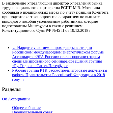
В заключение Управляющий директор Управления рынка
труда и социального партнерства РСПП М.В. Москвина
сообщила о предпринятых мерах по учету позиции Комитета
при подготовке законопроектов о гарантиях по выплате
выходного пособия увольняемым работникам, которые
подготовлены Минтрудом в связи с решением
Конституционного Суда РФ №45-П от 19.12.2018 г.
←
Наряду с участием в проходящем в эти дни
Российском международном энергетическом форуме
Ассоциация «ЭРА России» стала соорганизатором
специализированного семинара-совещания Группы
«РусГидро» в Санкт-Петербурге
Рабочая группа РТК рассмотрела итоговые документы
работы Правительства Российской Федерации в 2018
году
→
Разделы
Об Ассоциации
Общее собрание
Наблюдательный совет