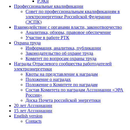
РЭКи
Профессиональные квалификации
Совет по профессиональным квалификациям в
электроэнергетике Российской Федерации
(ЭСПК)
Взаимодействие с органами власти, законотворчество
Аналитика, обзоры, правовое обеспечение
Участие в работе РТК
Охрана труда
Информация, аналитика, публикации
Законодательство об охране труда
Комитет по вопросам охраны труда
Награды Отраслевого сообщества работодателей
электроэнергетики
Квоты на представление к наградам
Положение о наградах
Положение о Комитете по наградам
Состав Комитета по наградам Ассоциации «ЭРА
России»
Доска Почета российской энергетики
20 лет Ассоциации
15 лет Ассоциации
English version
Contacts