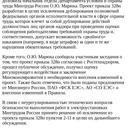
доложила начальник отдела Департамента условий и охраны
труда Минтруда России О.Ю. Марюха. Проект приказа 328н
разработан в целях исключения дублирования полномочий
федеральных органов исполнительной власти в сфере охраны
труда, которое влечет за собой дублирование действий
должностных лиц органов надзора при проведении оценки
соблюдения работодателями требований охраны труда и,
соответственно, допускает возможность «двойного»
наказания (например, в виде штрафов) за одни и те же
нарушения обязательных требований.
Кроме того, О.Ю. Марюха сообщила участникам заседания о
том, что проект приказа 328н согласован с Ростехнадзором,
прошел публичное обсуждение, получил оценку
регулирующего воздействия и заключение
Минэкономразвития о необходимости внесения изменений в
проект. Также было отмечено, что были поданы предложения
от Минэнерго России, ПАО «ФСК ЕЭС», АО «СО ЕЭС» о
внесении изменений в Правила.
В связи с неурегулированностью технических вопросов
безопасности выполнения работ в электроустановках
Минтрудом России принято решение об исключении из
проекта приказа 328н пунктов 2-11 в целях их дальнейшего
обсуждения.