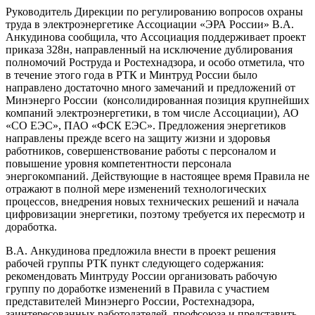
Руководитель Дирекции по регулированию вопросов охраны
труда в электроэнергетике Ассоциации «ЭРА России» В.А.
Анкудинова сообщила, что Ассоциация поддерживает проект
приказа 328н, направленный на исключение дублирования
полномочий Роструда и Ростехнадзора, и особо отметила, что
в течение этого года в РТК и Минтруд России было
направлено достаточно много замечаний и предложений от
Минэнерго России (консолидированная позиция крупнейших
компаний электроэнергетики, в том числе Ассоциации), АО
«СО ЕЭС», ПАО «ФСК ЕЭС». Предложения энергетиков
направлены прежде всего на защиту жизни и здоровья
работников, совершенствование работы с персоналом и
повышение уровня компетентности персонала
энергокомпаний. Действующие в настоящее время Правила не
отражают в полной мере изменений технологических
процессов, внедрения новых технических решений и начала
цифровизации энергетики, поэтому требуется их пересмотр и
доработка.
В.А. Анкудинова предложила внести в проект решения
рабочей группы РТК пункт следующего содержания:
рекомендовать Минтруду России организовать рабочую
группу по доработке изменений в Правила с участием
представителей Минэнерго России, Ростехнадзора,
заинтересованных работодателей, профсоюза и представить