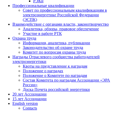
РЭКи
Профессиональные квалификации
Совет по профессиональным квалификациям в
электроэнергетике Российской Федерации
(ЭСПК)
Взаимодействие с органами власти, законотворчество
Аналитика, обзоры, правовое обеспечение
Участие в работе РТК
Охрана труда
Информация, аналитика, публикации
Законодательство об охране труда
Комитет по вопросам охраны труда
Награды Отраслевого сообщества работодателей
электроэнергетики
Квоты на представление к наградам
Положение о наградах
Положение о Комитете по наградам
Состав Комитета по наградам Ассоциации «ЭРА
России»
Доска Почета российской энергетики
20 лет Ассоциации
15 лет Ассоциации
English version
Contacts