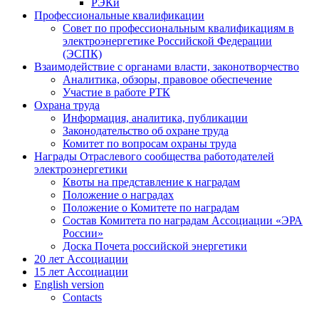
РЭКи
Профессиональные квалификации
Совет по профессиональным квалификациям в
электроэнергетике Российской Федерации
(ЭСПК)
Взаимодействие с органами власти, законотворчество
Аналитика, обзоры, правовое обеспечение
Участие в работе РТК
Охрана труда
Информация, аналитика, публикации
Законодательство об охране труда
Комитет по вопросам охраны труда
Награды Отраслевого сообщества работодателей
электроэнергетики
Квоты на представление к наградам
Положение о наградах
Положение о Комитете по наградам
Состав Комитета по наградам Ассоциации «ЭРА
России»
Доска Почета российской энергетики
20 лет Ассоциации
15 лет Ассоциации
English version
Contacts