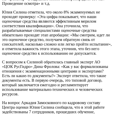
Проведение осмотра» и т.д.
Юлия Силина отметила, что около 8% экзаменуемых не
проходят проверку: «Эта цифра показывает, что наши
оценочные средства являются эффективным мерилом
соответствия квалификации». Она уточнила, что
разрабатываемые специалистами оценочные средства
обязательно проходят этап апробации: «Мы смотрим, идет ли
это оценочное средство, получаем обратную связь от
соискателей, насколько сложно или легко пройти испытание»,
и отметила важность этого этапа, уточнив, что без него
оценочное средство к использованию не допускается.
С вопросом к Силиной обратилась главный эксперт АО
«ЦОК РусГидро» Дина Фролова: «Как у вас формализованы
отношения с экзаменационными центрами и экспертами?
Есть ли какие-то документы?» Эксперт ответила, что такие
документы есть. В первую очередь, это типовой договор,
который заключается ежегодно и регламентирует
использование материально-технических и человеческих
ресурсов.
На вопрос Аркадия Замосковного по кадровому составу
Центра оценки Юлия Силина сообщила, что в этой работе
задействованы 7 сотрудников, прошедших обучение,