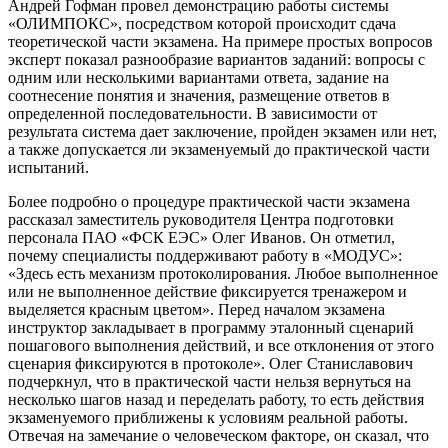
Андрей Гофман провел демонстрацию работы системы
«ОЛИМПОКС», посредством которой происходит сдача
теоретической части экзамена. На примере простых вопросов
эксперт показал разнообразие вариантов заданий: вопросы с
одним или несколькими вариантами ответа, задание на
соотнесение понятия и значения, размещение ответов в
определенной последовательности. В зависимости от
результата система дает заключение, пройден экзамен или нет,
а также допускается ли экзаменуемый до практической части
испытаний.
Более подробно о процедуре практической части экзамена
рассказал заместитель руководителя Центра подготовки
персонала ПАО «ФСК ЕЭС» Олег Иванов. Он отметил,
почему специалисты поддерживают работу в «МОДУС»:
«Здесь есть механизм протоколирования. Любое выполненное
или не выполненное действие фиксируется тренажером и
выделяется красным цветом». Перед началом экзамена
инструктор закладывает в программу эталонный сценарий
пошагового выполнения действий, и все отклонения от этого
сценария фиксируются в протоколе». Олег Станиславович
подчеркнул, что в практической части нельзя вернуться на
несколько шагов назад и переделать работу, то есть действия
экзаменуемого приближены к условиям реальной работы.
Отвечая на замечание о человеческом факторе, он сказал, что