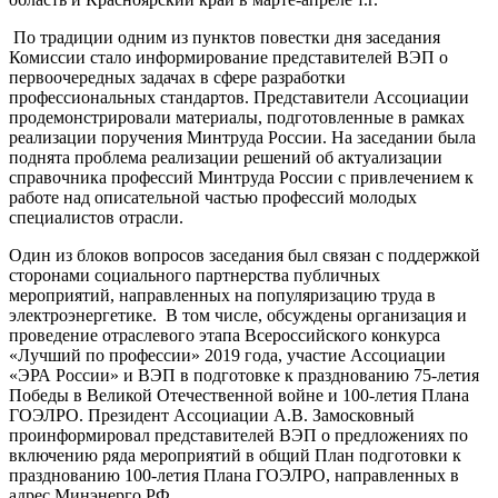
По традиции одним из пунктов повестки дня заседания
Комиссии стало информирование представителей ВЭП о
первоочередных задачах в сфере разработки
профессиональных стандартов. Представители Ассоциации
продемонстрировали материалы, подготовленные в рамках
реализации поручения Минтруда России. На заседании была
поднята проблема реализации решений об актуализации
справочника профессий Минтруда России с привлечением к
работе над описательной частью профессий молодых
специалистов отрасли.
Один из блоков вопросов заседания был связан с поддержкой
сторонами социального партнерства публичных
мероприятий, направленных на популяризацию труда в
электроэнергетике. В том числе, обсуждены организация и
проведение отраслевого этапа Всероссийского конкурса
«Лучший по профессии» 2019 года, участие Ассоциации
«ЭРА России» и ВЭП в подготовке к празднованию 75-летия
Победы в Великой Отечественной войне и 100-летия Плана
ГОЭЛРО. Президент Ассоциации А.В. Замосковный
проинформировал представителей ВЭП о предложениях по
включению ряда мероприятий в общий План подготовки к
празднованию 100-летия Плана ГОЭЛРО, направленных в
адрес Минэнерго РФ.