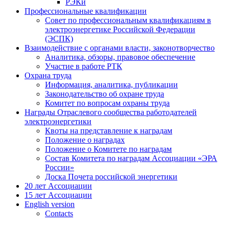
РЭКи
Профессиональные квалификации
Совет по профессиональным квалификациям в
электроэнергетике Российской Федерации
(ЭСПК)
Взаимодействие с органами власти, законотворчество
Аналитика, обзоры, правовое обеспечение
Участие в работе РТК
Охрана труда
Информация, аналитика, публикации
Законодательство об охране труда
Комитет по вопросам охраны труда
Награды Отраслевого сообщества работодателей
электроэнергетики
Квоты на представление к наградам
Положение о наградах
Положение о Комитете по наградам
Состав Комитета по наградам Ассоциации «ЭРА
России»
Доска Почета российской энергетики
20 лет Ассоциации
15 лет Ассоциации
English version
Contacts