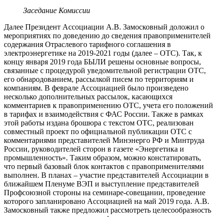
Заседание Комиссии
Далее Президент Ассоциации А.В. Замосковный доложил о
мероприятиях по доведению до сведения правоприменителей
содержания Отраслевого тарифного соглашения в
электроэнергетике на 2019-2021 годы (далее – ОТС). Так, к
концу января 2019 года БЫЛИ решены основные вопросы,
связанные с процедурой уведомительной регистрации ОТС,
его обнародованием, рассылкой писем по территориям и
компаниям. В феврале Ассоциацией было произведено
несколько дополнительных рассылок, касающихся
комментариев к правоприменению ОТС, учета его положений
в тарифах и взаимодействия с ФАС России. Также в рамках
этой работы издана брошюра с текстом ОТС, реализован
совместный проект по официальной публикации ОТС с
комментариями представителей Минэнерго РФ и Минтруда
России, руководителей сторон в газете «Энергетика и
промышленность». Таким образом, можно констатировать,
что первый базовый блок контактов с правоприменителями
выполнен. В планах – участие представителей Ассоциации в
ближайшем Пленуме ВЭП и выступление представителей
Профсоюзной стороны на семинаре-совещании, проведение
которого запланировано Ассоциацией на май 2019 года. А.В.
Замосковный также предложил рассмотреть целесообразность