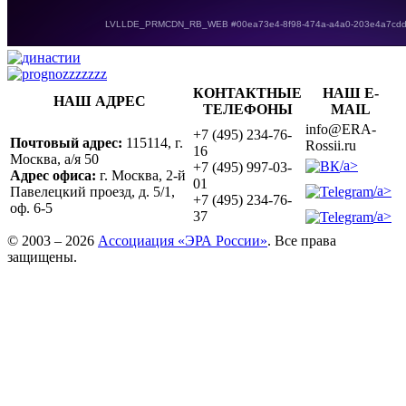
КОНТАКТНЫЕ
НАШ E-
НАШ АДРЕС
ТЕЛЕФОНЫ
MAIL
info@ERA-
+7 (495) 234-76-
Почтовый адрес:
115114, г.
Rossii.ru
16
Москва, а/я 50
/a>
+7 (495) 997-03-
Адрес офиса:
г. Москва, 2-й
01
/a>
Павелецкий проезд, д. 5/1,
+7 (495) 234-76-
оф. 6-5
/a>
37
© 2003 – 2026
Ассоциация «ЭРА России»
. Все права
защищены.