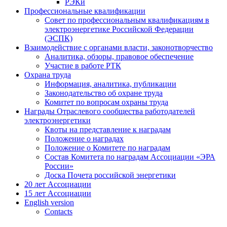
РЭКи
Профессиональные квалификации
Совет по профессиональным квалификациям в
электроэнергетике Российской Федерации
(ЭСПК)
Взаимодействие с органами власти, законотворчество
Аналитика, обзоры, правовое обеспечение
Участие в работе РТК
Охрана труда
Информация, аналитика, публикации
Законодательство об охране труда
Комитет по вопросам охраны труда
Награды Отраслевого сообщества работодателей
электроэнергетики
Квоты на представление к наградам
Положение о наградах
Положение о Комитете по наградам
Состав Комитета по наградам Ассоциации «ЭРА
России»
Доска Почета российской энергетики
20 лет Ассоциации
15 лет Ассоциации
English version
Contacts