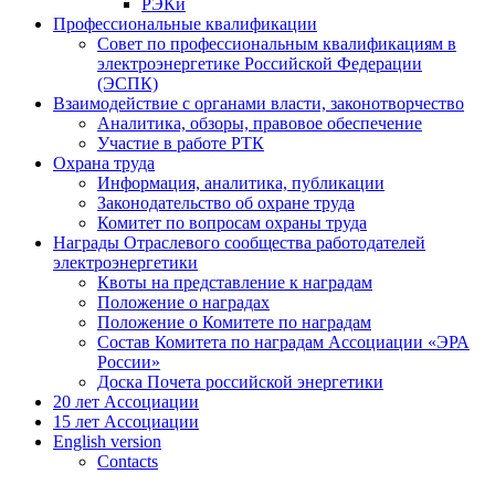
РЭКи
Профессиональные квалификации
Совет по профессиональным квалификациям в
электроэнергетике Российской Федерации
(ЭСПК)
Взаимодействие с органами власти, законотворчество
Аналитика, обзоры, правовое обеспечение
Участие в работе РТК
Охрана труда
Информация, аналитика, публикации
Законодательство об охране труда
Комитет по вопросам охраны труда
Награды Отраслевого сообщества работодателей
электроэнергетики
Квоты на представление к наградам
Положение о наградах
Положение о Комитете по наградам
Состав Комитета по наградам Ассоциации «ЭРА
России»
Доска Почета российской энергетики
20 лет Ассоциации
15 лет Ассоциации
English version
Contacts