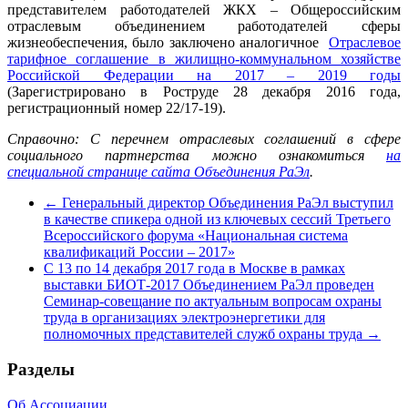
представителем работодателей ЖКХ – Общероссийским
отраслевым объединением работодателей сферы
жизнеобеспечения, было заключено аналогичное
Отраслевое
тарифное соглашение в жилищно-коммунальном хозяйстве
Российской Федерации на 2017 – 2019 годы
(Зарегистрировано в Роструде 28 декабря 2016 года,
регистрационный номер 22/17-19).
Справочно: С перечнем отраслевых соглашений в сфере
социального партнерства можно ознакомиться
на
специальной странице сайта Объединения РаЭл
.
←
Генеральный директор Объединения РаЭл выступил
в качестве спикера одной из ключевых сессий Третьего
Всероссийского форума «Национальная система
квалификаций России – 2017»
С 13 по 14 декабря 2017 года в Москве в рамках
выставки БИОТ-2017 Объединением РаЭл проведен
Семинар-совещание по актуальным вопросам охраны
труда в организациях электроэнергетики для
полномочных представителей служб охраны труда
→
Разделы
Об Ассоциации