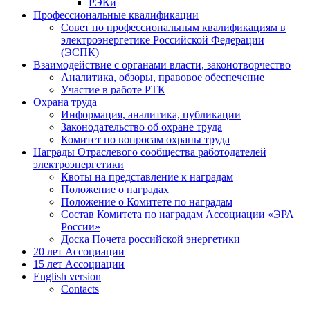
РЭКи
Профессиональные квалификации
Совет по профессиональным квалификациям в
электроэнергетике Российской Федерации
(ЭСПК)
Взаимодействие с органами власти, законотворчество
Аналитика, обзоры, правовое обеспечение
Участие в работе РТК
Охрана труда
Информация, аналитика, публикации
Законодательство об охране труда
Комитет по вопросам охраны труда
Награды Отраслевого сообщества работодателей
электроэнергетики
Квоты на представление к наградам
Положение о наградах
Положение о Комитете по наградам
Состав Комитета по наградам Ассоциации «ЭРА
России»
Доска Почета российской энергетики
20 лет Ассоциации
15 лет Ассоциации
English version
Contacts