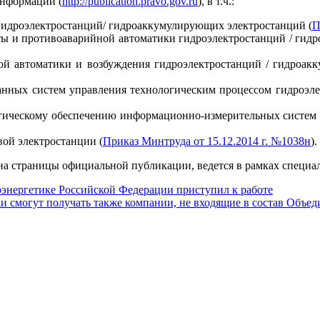
информации (
http://publication.pravo.gov.ru
), в т.ч.:
гидроэлектростанций/ гидроаккумулирующих электростанций (
П
ты и противоаварийной автоматики гидроэлектростанций / гид
ой автоматики и возбуждения гидроэлектростанций / гидроак
анных систем управления технологическим процессом гидроэл
огическому обеспечению информационно-измерительных систем
ой электростанции (
Приказ Минтруда от 15.12.2014 г. №1038н
).
на страницы официальной публикации, ведется в рамках специа
энергетике Российской Федерации приступил к работе
ки смогут получать также компании, не входящие в состав Объе