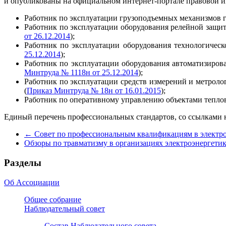
и опубликованы на официальном интернет-портале правовой 
Работник по эксплуатации грузоподъемных механизмов 
Работник по эксплуатации оборудования релейной защи
от 26.12.2014
);
Работник по эксплуатации оборудования технологическ
25.12.2014
);
Работник по эксплуатации оборудования автоматизиров
Минтруда № 1118н от 25.12.2014
);
Работник по эксплуатации средств измерений и метрол
(
Приказ Минтруда № 18н от 16.01.2015
);
Работник по оперативному управлению объектами теплов
Единый перечень профессиональных стандартов, со ссылками 
←
Совет по профессиональным квалификациям в электро
Обзоры по травматизму в организациях электроэнергети
Разделы
Об Ассоциации
Общее собрание
Наблюдательный совет
Состав Наблюдательного совета