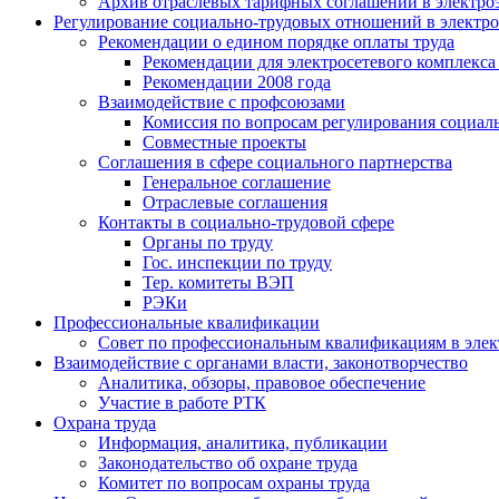
Архив отраслевых тарифных соглашений в электро
Регулирование социально-трудовых отношений в электро
Рекомендации о едином порядке оплаты труда
Рекомендации для электросетевого комплекса
Рекомендации 2008 года
Взаимодействие с профсоюзами
Комиссия по вопросам регулирования социал
Совместные проекты
Соглашения в сфере социального партнерства
Генеральное соглашение
Отраслевые соглашения
Контакты в социально-трудовой сфере
Органы по труду
Гос. инспекции по труду
Тер. комитеты ВЭП
РЭКи
Профессиональные квалификации
Совет по профессиональным квалификациям в эле
Взаимодействие с органами власти, законотворчество
Аналитика, обзоры, правовое обеспечение
Участие в работе РТК
Охрана труда
Информация, аналитика, публикации
Законодательство об охране труда
Комитет по вопросам охраны труда