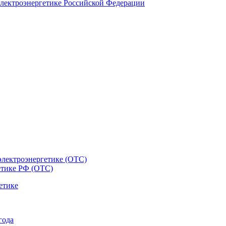
электроэнергетике Российской Федерации
электроэнергетике (ОТС)
етике РФ (ОТС)
етике
года