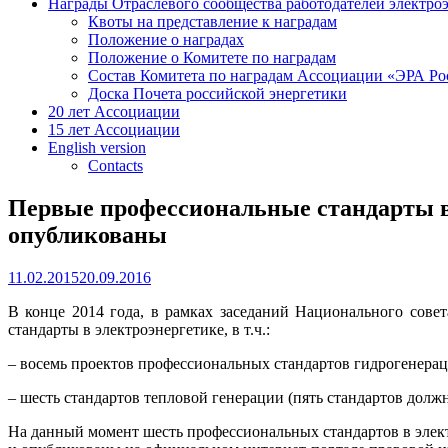
Награды Отраслевого сообщества работодателей электро
Квоты на представление к наградам
Положение о наградах
Положение о Комитете по наградам
Состав Комитета по наградам Ассоциации «ЭРА Ро
Доска Почета российской энергетики
20 лет Ассоциации
15 лет Ассоциации
English version
Contacts
Первые профессиональные стандарты в
опубликованы
11.02.2015
20.09.2016
В конце 2014 года, в рамках заседаний Национального сов
стандарты в электроэнергетике, в т.ч.:
– восемь проектов профессиональных стандартов гидрогенерац
– шесть стандартов тепловой генерации (пять стандартов дол
На данный момент шесть профессиональных стандартов в эле