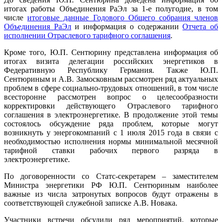
итогах работы Объединения РаЭл за 1-е полугодие, в том
числе
итоговые данные Годового Общего собрания членов
Объединения РаЭл
и информация о содержании
Отчета об
исполнении Отраслевого тарифного соглашения
.
Кроме того, Ю.П. Сентюрину представлена информация об
итогах визита делегации российских энергетиков в
Федеративную Республику Германия. Также Ю.П.
Сентюриным и А.В. Замосковным рассмотрен ряд актуальных
проблем в сфере социально-трудовых отношений, в том числе
всесторонне рассмотрен вопрос о целесообразности
корректировки действующего Отраслевого тарифного
соглашения в электроэнергетике. В продолжение этой темы
состоялось обсуждение ряда проблем, которые могут
возникнуть у энергокомпаний с 1 июля 2015 года в связи с
необходимостью исполнения нормы минимальной месячной
тарифной ставки рабочих первого разряда в
электроэнергетике.
По договоренности со Статс-секретарем – заместителем
Министра энергетики РФ Ю.П. Сентюриным наиболее
важные из числа затронутых вопросов будут отражены в
соответствующей служебной записке А.В. Новака.
Участники встречи обсудили ряд мероприятий, которые