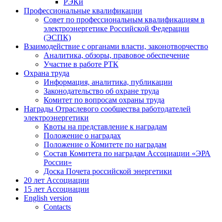
РЭКи
Профессиональные квалификации
Совет по профессиональным квалификациям в
электроэнергетике Российской Федерации
(ЭСПК)
Взаимодействие с органами власти, законотворчество
Аналитика, обзоры, правовое обеспечение
Участие в работе РТК
Охрана труда
Информация, аналитика, публикации
Законодательство об охране труда
Комитет по вопросам охраны труда
Награды Отраслевого сообщества работодателей
электроэнергетики
Квоты на представление к наградам
Положение о наградах
Положение о Комитете по наградам
Состав Комитета по наградам Ассоциации «ЭРА
России»
Доска Почета российской энергетики
20 лет Ассоциации
15 лет Ассоциации
English version
Contacts