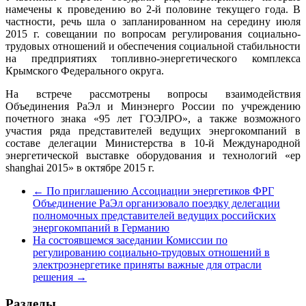
намечены к проведению во 2-й половине текущего года. В
частности, речь шла о запланированном на середину июля
2015 г. совещании по вопросам регулирования социально-
трудовых отношений и обеспечения социальной стабильности
на предприятиях топливно-энергетического комплекса
Крымского Федерального округа.
На встрече рассмотрены вопросы взаимодействия
Объединения РаЭл и Минэнерго России по учреждению
почетного знака «95 лет ГОЭЛРО», а также возможного
участия ряда представителей ведущих энергокомпаний в
составе делегации Министерства в 10-й Международной
энергетической выставке оборудования и технологий «ep
shanghai 2015» в октябре 2015 г.
←
По приглашению Ассоциации энергетиков ФРГ
Объединение РаЭл организовало поездку делегации
полномочных представителей ведущих российских
энергокомпаний в Германию
На состоявшемся заседании Комиссии по
регулированию социально-трудовых отношений в
электроэнергетике приняты важные для отрасли
решения
→
Разделы