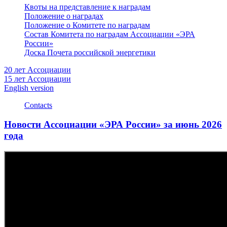
Квоты на представление к наградам
Положение о наградах
Положение о Комитете по наградам
Состав Комитета по наградам Ассоциации «ЭРА
России»
Доска Почета российской энергетики
20 лет Ассоциации
15 лет Ассоциации
English version
Contacts
Новости Ассоциации «ЭРА России» за июнь 2026
года