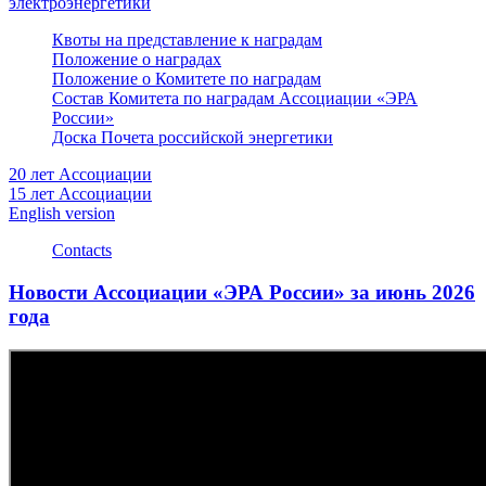
электроэнергетики
Квоты на представление к наградам
Положение о наградах
Положение о Комитете по наградам
Состав Комитета по наградам Ассоциации «ЭРА
России»
Доска Почета российской энергетики
20 лет Ассоциации
15 лет Ассоциации
English version
Contacts
Новости Ассоциации «ЭРА России» за июнь 2026
года