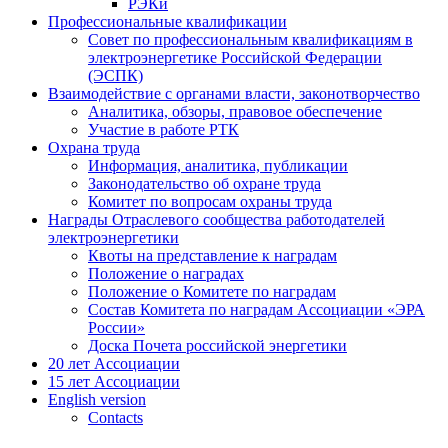
РЭКи
Профессиональные квалификации
Совет по профессиональным квалификациям в
электроэнергетике Российской Федерации
(ЭСПК)
Взаимодействие с органами власти, законотворчество
Аналитика, обзоры, правовое обеспечение
Участие в работе РТК
Охрана труда
Информация, аналитика, публикации
Законодательство об охране труда
Комитет по вопросам охраны труда
Награды Отраслевого сообщества работодателей
электроэнергетики
Квоты на представление к наградам
Положение о наградах
Положение о Комитете по наградам
Состав Комитета по наградам Ассоциации «ЭРА
России»
Доска Почета российской энергетики
20 лет Ассоциации
15 лет Ассоциации
English version
Contacts