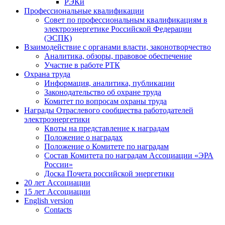
РЭКи
Профессиональные квалификации
Совет по профессиональным квалификациям в
электроэнергетике Российской Федерации
(ЭСПК)
Взаимодействие с органами власти, законотворчество
Аналитика, обзоры, правовое обеспечение
Участие в работе РТК
Охрана труда
Информация, аналитика, публикации
Законодательство об охране труда
Комитет по вопросам охраны труда
Награды Отраслевого сообщества работодателей
электроэнергетики
Квоты на представление к наградам
Положение о наградах
Положение о Комитете по наградам
Состав Комитета по наградам Ассоциации «ЭРА
России»
Доска Почета российской энергетики
20 лет Ассоциации
15 лет Ассоциации
English version
Contacts