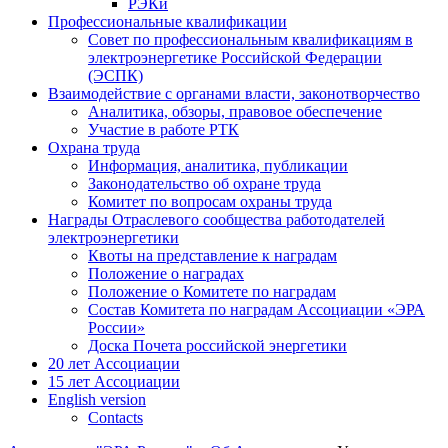
РЭКи
Профессиональные квалификации
Совет по профессиональным квалификациям в
электроэнергетике Российской Федерации
(ЭСПК)
Взаимодействие с органами власти, законотворчество
Аналитика, обзоры, правовое обеспечение
Участие в работе РТК
Охрана труда
Информация, аналитика, публикации
Законодательство об охране труда
Комитет по вопросам охраны труда
Награды Отраслевого сообщества работодателей
электроэнергетики
Квоты на представление к наградам
Положение о наградах
Положение о Комитете по наградам
Состав Комитета по наградам Ассоциации «ЭРА
России»
Доска Почета российской энергетики
20 лет Ассоциации
15 лет Ассоциации
English version
Contacts