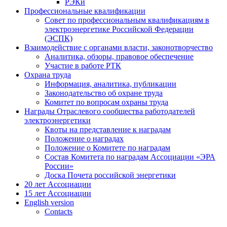
РЭКи
Профессиональные квалификации
Совет по профессиональным квалификациям в
электроэнергетике Российской Федерации
(ЭСПК)
Взаимодействие с органами власти, законотворчество
Аналитика, обзоры, правовое обеспечение
Участие в работе РТК
Охрана труда
Информация, аналитика, публикации
Законодательство об охране труда
Комитет по вопросам охраны труда
Награды Отраслевого сообщества работодателей
электроэнергетики
Квоты на представление к наградам
Положение о наградах
Положение о Комитете по наградам
Состав Комитета по наградам Ассоциации «ЭРА
России»
Доска Почета российской энергетики
20 лет Ассоциации
15 лет Ассоциации
English version
Contacts