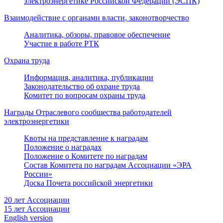
электроэнергетике Российской Федерации (ЭСПК)
Взаимодействие с органами власти, законотворчество
Аналитика, обзоры, правовое обеспечение
Участие в работе РТК
Охрана труда
Информация, аналитика, публикации
Законодательство об охране труда
Комитет по вопросам охраны труда
Награды Отраслевого сообщества работодателей
электроэнергетики
Квоты на представление к наградам
Положение о наградах
Положение о Комитете по наградам
Состав Комитета по наградам Ассоциации «ЭРА
России»
Доска Почета российской энергетики
20 лет Ассоциации
15 лет Ассоциации
English version