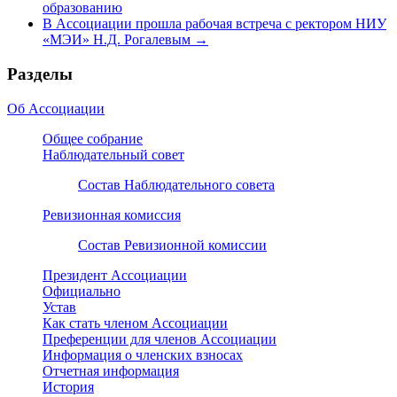
образованию
В Ассоциации прошла рабочая встреча с ректором НИУ
«МЭИ» Н.Д. Рогалевым
→
Разделы
Об Ассоциации
Общее собрание
Наблюдательный совет
Состав Наблюдательного совета
Ревизионная комиссия
Состав Ревизионной комиссии
Президент Ассоциации
Официально
Устав
Как стать членом Ассоциации
Преференции для членов Ассоциации
Информация о членских взносах
Отчетная информация
История