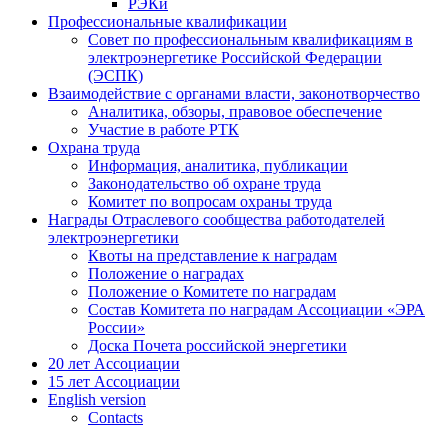
РЭКи
Профессиональные квалификации
Совет по профессиональным квалификациям в
электроэнергетике Российской Федерации
(ЭСПК)
Взаимодействие с органами власти, законотворчество
Аналитика, обзоры, правовое обеспечение
Участие в работе РТК
Охрана труда
Информация, аналитика, публикации
Законодательство об охране труда
Комитет по вопросам охраны труда
Награды Отраслевого сообщества работодателей
электроэнергетики
Квоты на представление к наградам
Положение о наградах
Положение о Комитете по наградам
Состав Комитета по наградам Ассоциации «ЭРА
России»
Доска Почета российской энергетики
20 лет Ассоциации
15 лет Ассоциации
English version
Contacts