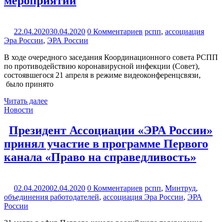
мероприятий
22.04.2020
30.04.2020
0 Комментариев
рспп
,
ассоциация
Эра России
,
ЭРА России
В ходе очередного заседания Координационного совета РСПП
по противодействию коронавирусной инфекции (Совет),
состоявшегося 21 апреля в режиме видеоконференцсвязи,
было принято
Читать далее
Новости
Президент Ассоциации «ЭРА России»
принял участие в программе Первого
канала «Право на справедливость»
02.04.2020
02.04.2020
0 Комментариев
рспп
,
Минтруд
,
объединения работодателей
,
ассоциация Эра России
,
ЭРА
России